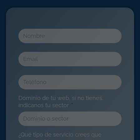
N
o
m
b
E
r
m
e
a
*
i
T
l
e
*
l
é
Dominio de tu web, si no tienes,
f
indícanos tu sector
*
o
n
o
*
¿Qué tipo de servicio crees que