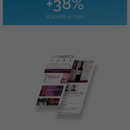
+
38
%
SESIONES ACTIVAS