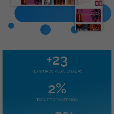
+
23
KEYWORDS POSICIONADAS
2
%
TASA DE CONVERSIÓN