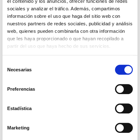
el contenido y los anuncios, ofrecer funciones de redes
sociales y analizar el tráfico. Además, compartimos
Un consultor te llama para realizar tu sesión
información sobre el uso que haga del sitio web con
online de consultoría
GRATIS.
nuestros partners de redes sociales, publicidad y análisis
web, quienes pueden combinarla con otra información
2.
que les haya proporcionado o que hayan recopilado a
partir del uso que haya hecho de sus servicios.
Selección
Necesarias
de
consentimiento
Recibes tu
Preferencias
estrategia
Estadística
Te enviaremos el informe junto con la
Marketing
propuesta de mejora
y el coste del servicio.