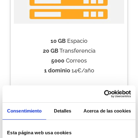
10 GB
Espacio
20 GB
Transferencia
5000
Correos
1 dominio
14€/año
Para 1 dominio
Consentimiento
Detalles
Acerca de las cookies
6,95 €/mes
Esta página web usa cookies
CONTRATAR