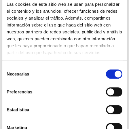
Las cookies de este sitio web se usan para personalizar
el contenido y los anuncios, ofrecer funciones de redes
sociales y analizar el tráfico. Además, compartimos
información sobre el uso que haga del sitio web con
Para dominios ilimitados
nuestros partners de redes sociales, publicidad y análisis
8,20 €/mes
web, quienes pueden combinarla con otra información
que les haya proporcionado o que hayan recopilado a
CONTRATAR
partir del uso que haya hecho de sus servicios.
Selección
Necesarias
de
consentimiento
EXTREMO
Preferencias
IDEAL PARA GRANDES PYMES
Estadística
Marketing