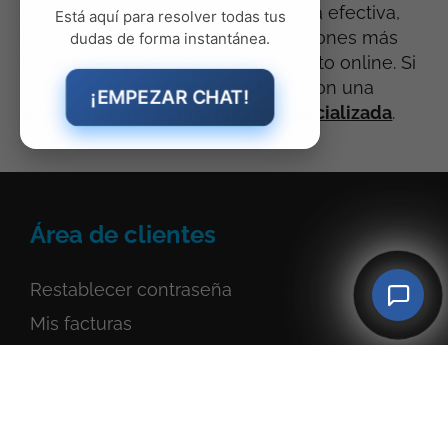
configurar conversiones de manera efectiva,
Está aquí para resolver todas tus
las empresas pueden tomar decisiones más
dudas de forma instantánea.
informadas y mejorar su rendimiento online. Si
tienes dudas puedes consultarlo con una
¡EMPEZAR CHAT!
agencia de marketing online especializada
.
Área de clientes
Restablecer contraseña
Mis facturas
Servicios
contratados
Darse de alta como cliente
Ayuda y soporte