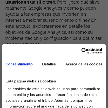
usuarios en un sitio web
. Pero, ¿para qué sirve
realmente Google Analytics y cómo pueden
ayudar a las empresas que invierten en
Internet a mejorar su rendimiento online? En
este artículo, exploraremos en detalle los
objetivos de Google Analytics, así como su
implementación y configuración para optimizar
las conversiones.
¿Qué es Google
Consentimiento
Detalles
Acerca de las cookies
Analytics y para qué
Esta página web usa cookies
sirve?
Las cookies de este sitio web se usan para personalizar
el contenido y los anuncios, ofrecer funciones de redes
sociales y analizar el tráfico. Además, compartimos
Google Analytics es una poderosa plataforma
información sobre el uso que haga del sitio web con