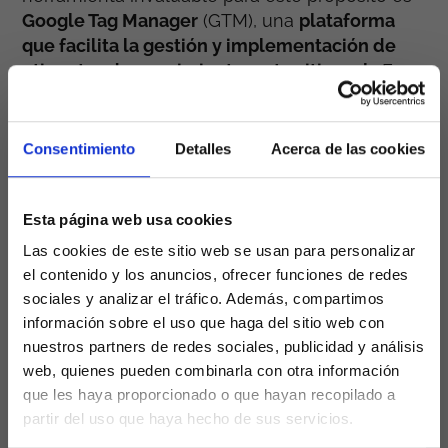
Google Tag Manager
(GTM), una
plataforma
que facilita la gestión y implementación de
etiquetas de seguimiento en tu sitio web
. En
este artículo, exploraremos cómo puedes
aprovechar al máximo Google Tag Manager
para mejorar tu analítica web y optimizar el
Consentimiento
Detalles
Acerca de las cookies
rendimiento de tu sitio.
Esta página web usa cookies
¿Qué es Google Tag
Las cookies de este sitio web se usan para personalizar
el contenido y los anuncios, ofrecer funciones de redes
Manager?
sociales y analizar el tráfico. Además, compartimos
información sobre el uso que haga del sitio web con
nuestros partners de redes sociales, publicidad y análisis
Google Tag Manager
es una
herramienta
web, quienes pueden combinarla con otra información
gratuita de Google
que te
permite administrar
que les haya proporcionado o que hayan recopilado a
y actualizar
fácilmente
las etiquetas de
partir del uso que haya hecho de sus servicios.
seguimiento en tu sitio web
sin necesidad de