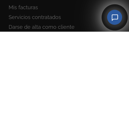
Mis facturas
Servicios
contratados
Darse de alta como cliente
Ayuda y soporte
Abrir tickets de soporte
Soporte remoto | Anydesk
Soporte remoto | TeamViewer
Soporte remoto | SupRemo
Agencia de Marketing Online