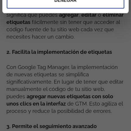
Manager es que centraliza la
gestión de todas
DENEGAR
tus etiquetas en una sola interfaz
. Esto
significa que puedes
agregar
,
editar
o
eliminar
etiquetas
fácilmente sin tener que acceder al
código fuente de tu sitio web cada vez que
necesites hacer un cambio.
2.
Facilita la implementación de etiquetas
Con Google Tag Manager, la implementación
de nuevas etiquetas se simplifica
significativamente. En lugar de tener que editar
manualmente el código de tu sitio web,
puedes
agregar nuevas etiquetas con solo
unos clics en la interfaz
de GTM. Esto agiliza el
proceso y reduce la posibilidad de errores.
3.
Permite el seguimiento avanzado