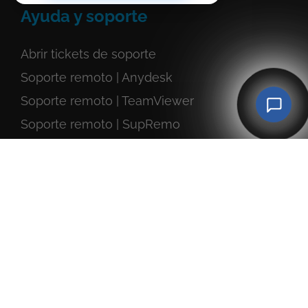
Ayuda y soporte
Abrir tickets de soporte
Soporte remoto | Anydesk
Soporte remoto | TeamViewer
Soporte remoto | SupRemo
Agencia de Marketing Online
Agencia SEO y Linkbuilding
Agencia Paid Media SEM
Agencia de Email Marketing