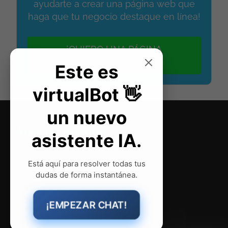
ayudarte a crear una página web que
haga que tu negocio destaque en línea!
¡QUIERO UNA PÁGINA
IMPRESIONANTE!
Este es
virtualBot 👋
un nuevo
Área de clientes
asistente IA.
Restablecer contraseña
Está aquí para resolver todas tus
dudas de forma instantánea.
Mis facturas
Servicios
contratados
¡EMPEZAR CHAT!
Darse de alta como cliente