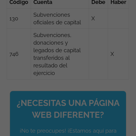
Código
Cuenta
Debe
Haber
Subvenciones
130
X
oficiales de capital
Subvenciones,
donaciones y
legados de capital
746
X
transferidos al
resultado del
ejercicio
¿NECESITAS UNA PÁGINA
WEB DIFERENTE?
¡No te preocupes! ¡Estamos aquí para