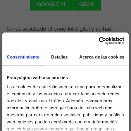
GOOGLE AI
GROK
Si has solicitado el bono kit digital y ya has
hecho el pago, seguro que te estás
preguntando ¿Cómo contabilizo el pago del
bono kit digital?
Consentimiento
Detalles
Acerca de las cookies
Esta duda se plantea cuando ya te lo han
concedido, recibes la factura y pagas sólo una
Esta página web usa cookies
parte de la factura. ¿Y ahora
cómo contabilizo
Las cookies de este sitio web se usan para personalizar
el pago del bono kit digital
?
el contenido y los anuncios, ofrecer funciones de redes
sociales y analizar el tráfico. Además, compartimos
Pues bien, aquí te doy las claves de cómo
información sobre el uso que haga del sitio web con
hacerlo para esta parte un tanto compleja de
nuestros partners de redes sociales, publicidad y análisis
entender y gestionar. ¡Aquí va!
web, quienes pueden combinarla con otra información
que les haya proporcionado o que hayan recopilado a