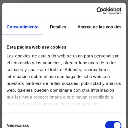
Todo esto hace necesario compartir
nuevos
conocimientos y tendencias
para que puedas
incorporar a tus estrategias las
mejores
Consentimiento
Detalles
Acerca de las cookies
prácticas de posicionamiento local
.
Los 9 errores que no
Esta página web usa cookies
Las cookies de este sitio web se usan para personalizar
puedes cometer si
el contenido y los anuncios, ofrecer funciones de redes
sociales y analizar el tráfico. Además, compartimos
información sobre el uso que haga del sitio web con
quieres posicionarte
nuestros partners de redes sociales, publicidad y análisis
web, quienes pueden combinarla con otra información
a nivel local, de más
que les haya proporcionado o que hayan recopilado a
partir del uso que haya hecho de sus servicios.
importante a menos
Selección
Necesarias
de