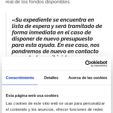
real de los fondos disponibles.
«Su expediente se encuentra en
lista de espera y será tramitado de
forma inmediata en el caso de
disponer de nuevo presupuesto
para esta ayuda. En ese caso, nos
pondremos de nuevo en contacto
con usted, y recibirá las
notificaciones correspondientes
sobre el avance de su
tramitación.»
Consentimiento
Detalles
Acerca de las cookies
Esta página web usa cookies
Según información confirmada por Red.es,
entidad encargada de la gestión del programa
Las cookies de este sitio web se usan para personalizar
Kit Digital, en estos momentos el presupuesto
el contenido y los anuncios, ofrecer funciones de redes