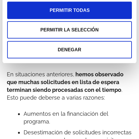
los expedientes pendientes.
PERMITIR TODAS
El agotamiento de los fondos ha
PERMITIR LA SELECCIÓN
afectado a los segmentos I
(empresas de 10 a 49 empleados)
y II (empresas de 3 a 9 empleados)
DENEGAR
En situaciones anteriores,
hemos observado
que muchas solicitudes en lista de espera
terminan siendo procesadas con el tiempo
.
Esto puede deberse a varias razones:
Aumentos en la financiación del
programa.
Desestimación de solicitudes incorrectas