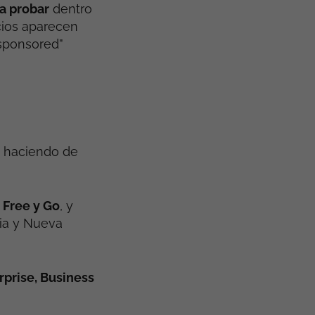
a probar
dentro
cios aparecen
sponsored”
á haciendo de
 Free y Go
, y
ia y Nueva
rprise, Business