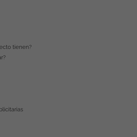
ecto tienen?
ar?
icitarias