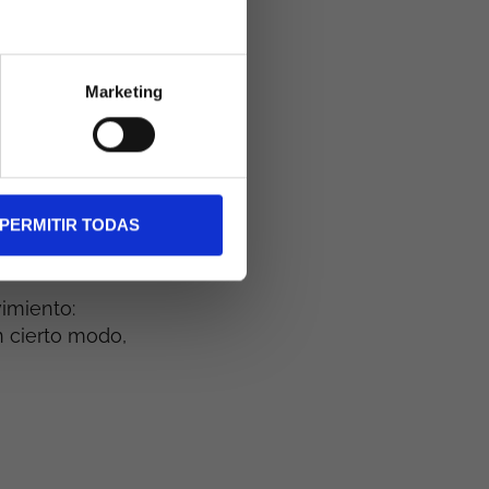
do, comparando,
Marketing
atención no se
te vinculada
ula como un
mación,
piensan,
PERMITIR TODAS
imiento:
n cierto modo,