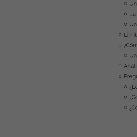
Un
La
Un
Limit
¿Cómo
Un
Anál
Preg
¿L
¿C
¿C