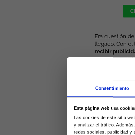
C
Era cuestión de
llegado. Con el
recibir publici
todo parece ir 
lanzamiento def
OpenAI confirmó 
Consentimiento
y, desde febrer
ChatGPT para us
Esta página web usa cookie
La diferencia r
Las cookies de este sitio we
ante banners, di
y analizar el tráfico. Ademá
integrados en e
redes sociales, publicidad y