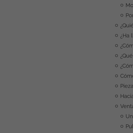
Mo
Po
¿Qui
¿Ha 
¿Cóm
¿Qué
¿Cóm
Cómo
Pieza
Haci
Venta
Un
Pu