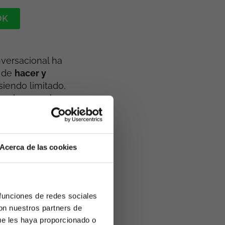
OK
nversacional ha
a de
hacer y
siendo limitado,
ando para el
en enero de 2026
Acerca de las cookies
dos
dentro de
te: no estamos
 funciones de redes sociales
nuncios aparecen
con nuestros partners de
nción de la
ue les haya proporcionado o