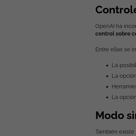
Control
OpenAI ha incor
control sobre 
Entre ellas se i
La posibi
La opción
Herramie
La opción
Modo si
También existe