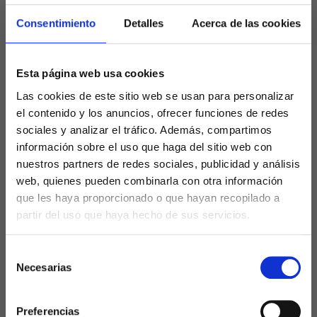
Consentimiento
Detalles
Acerca de las cookies
Tabla de contenidos
Esta página web usa cookies
Haz un resumen de este artículo con IA
Las cookies de este sitio web se usan para personalizar
el contenido y los anuncios, ofrecer funciones de redes
CHATGPT
PERPLEXITY
sociales y analizar el tráfico. Además, compartimos
información sobre el uso que haga del sitio web con
GOOGLE AI
GROK
nuestros partners de redes sociales, publicidad y análisis
web, quienes pueden combinarla con otra información
que les haya proporcionado o que hayan recopilado a
Modificar el precio de un producto con
partir del uso que haya hecho de sus servicios.
variaciones de combinaciones de atributos en
wooCommerce de WordPress, como puede
Selección
ser talla, color… no es una tarea muy intuitiva.
Necesarias
de
consentimiento
Aquí te explico cómo puedes
modificar el
Preferencias