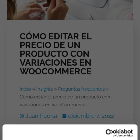
CÓMO EDITAR EL
PRECIO DE UN
PRODUCTO CON
VARIACIONES EN
WOOCOMMERCE
Inicio
»
Insights
»
Preguntas frecuentes
»
Cómo editar el precio de un producto con
variaciones en wooCommerce
Juan Puerta
diciembre 7, 2022