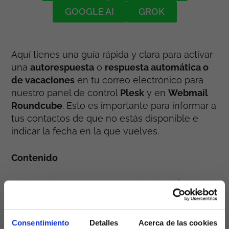
GOOGLE AI
GROK
Aquí tienes una guía rápida y clara para activar
una
autorespuesta
o
respuesta automática o
de vacaciones
en tu correo electrónico para
nuestro panel de control
Plesk
y en
Webmail
Roundcube
. Esto es importante para informar a
tus contactos de que no estás disponible e
indicar la fecha en la que vuelves.
Contenido
Activar autorespuesta desde el Área de
Cliente
Configurar asunto, mensaje y fechas
Cómo desactivar la respuesta
Consentimiento
Detalles
Acerca de las cookies