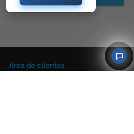
Área de clientes
Restablecer contraseña
Mis facturas
Servicios
contratados
Darse de alta como cliente
Ayuda y soporte