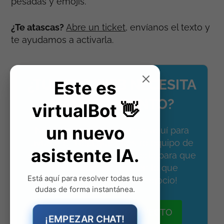
pesadas y emojis.
¿Te atascas?
Abre un ticket
, envíanos el texto y
te ayudamos a activarla.
¿TU SITIO WEB NECESITA
MANTENIMIENTO?
No te preocupes, estamos aquí para
ayudarte. ¡Deja que nuestro equipo de
expertos se encargue de todo para que
puedas concentrarte en lo que
realmente importa: tu negocio!
CUÉNTANOS TU PROYECTO