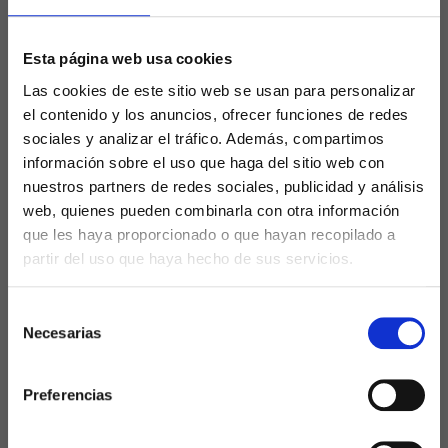
automática
Preguntas frecuentes
Esta página web usa cookies
1) Activar
Las cookies de este sitio web se usan para personalizar
el contenido y los anuncios, ofrecer funciones de redes
sociales y analizar el tráfico. Además, compartimos
autorespuesta
información sobre el uso que haga del sitio web con
nuestros partners de redes sociales, publicidad y análisis
desde el Área de
web, quienes pueden combinarla con otra información
que les haya proporcionado o que hayan recopilado a
Cliente
partir del uso que haya hecho de sus servicios.
Selección
Entra en tu Área de Cliente
:
Necesarias
de
extremovirtual.es/clientes
.¿No recuerdas
consentimiento
la contraseña? Recupera tu contraseña
Preferencias
de acceso
aquí
.¿Tampoco recuerdas el
email con el que te registraste?
Abre un