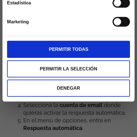
ticket
y te ayudamos.
Estadística
Dentro del
Área de Cliente
ve a
Servicios
y hosting > Mis servicios y hosting
y
Marketing
pulsa sobre el
plan de hosting
donde
está tu cuenta de correo.
En la pantalla del servicio, localiza el
bloque
ATAJOS RÁPIDOS
y haz clic en
PERMITIR TODAS
Mail
.
PERMITIR LA SELECCIÓN
DENEGAR
Selecciona la
cuenta de email
donde
quieras activar la respuesta automática.
En el menú de opciones, entra en
Respuesta automática
.