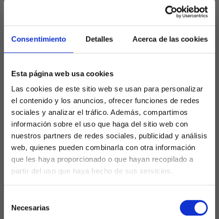
En el competitivo mundo empresarial actual, la
Consentimiento
Detalles
Acerca de las cookies
fidelización de clientes es esencial para el éxito
a largo plazo de cualquier negocio,
especialmente para las pequeñas y medianas
Esta página web usa cookies
empresas. Una de las herramientas más
Las cookies de este sitio web se usan para personalizar
efectivas para lograr esta fidelización es el
el contenido y los anuncios, ofrecer funciones de redes
remarketing. En este artículo, exploraremos
sociales y analizar el tráfico. Además, compartimos
estrategias de remarketing para empresas
,
información sobre el uso que haga del sitio web con
cómo pueden beneficiar a tu negocio y cómo
nuestros partners de redes sociales, publicidad y análisis
implementarlas de manera efectiva para
web, quienes pueden combinarla con otra información
maximizar tus resultados.
que les haya proporcionado o que hayan recopilado a
partir del uso que haya hecho de sus servicios.
¿Qué es el
Selección
remarketing en
Necesarias
de