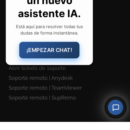
Restablecer contraseña
Mis facturas
Servicios
contratados
Darse de alta como cliente
Ayuda y soporte
Abrir tickets de soporte
Soporte remoto | Anydesk
Soporte remoto | TeamViewer
Soporte remoto | SupRemo
Agencia de Marketing Online