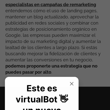
especialistas en campañas de remarketing
entendemos cómo el uso de landing pages,
mantener un blog actualizado, aprovechar la
publicidad en redes sociales y combinar con
estrategias de posicionamiento orgánico en
Google, las empresas pueden maximizar el
impacto de su marketing digital y aumentar la
lealtad de los clientes a largo plazo. Si estás
buscando mejorar la fidelización de clientes y
aumentar las conversiones en tu negocio,
podemos proponerte una estrategia que no
puedes pasar por alto
.
Área de clientes