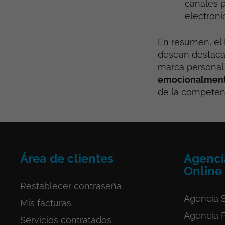
canales p
electróni
En resumen, el 
desean destacar
marca personal 
emocionalmente
de la competenc
Área de clientes
Agenci
Online
Restablecer contraseña
Agencia S
Mis facturas
Agencia 
Servicios
contratados