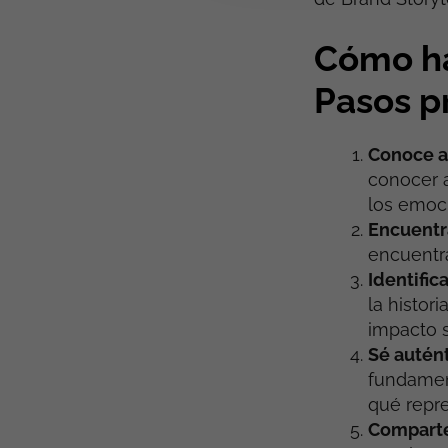
Cómo ha
Pasos p
Conoce a
conocer a
los emoc
Encuentra
encuentra
Identifica
la histori
impacto s
Sé autént
fundament
qué repre
Comparte 