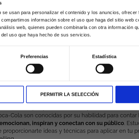
esuenen con los valores y las aspiraciones de tu audi
s
ión emocional que impulse la lealtad de la marca y 
b se usan para personalizar el contenido y los anuncios, ofrecer
el cliente. Das la oportunidad a tu público de conoce
s, compartimos información sobre el uso que haga del sitio web 
 análisis web, quienes pueden combinarla con otra información q
r del uso que haya hecho de sus servicios.
os de Storytelling de 
Preferencias
Estadística
l: Inspiración para tu
egia
PERMITIR LA SELECCIÓN
 mejor cómo implementar el Storytelling en tu estr
til observar ejemplos de marcas que lo hacen bien.
oca-Cola son conocidas por su habilidad para contar
emocionan, inspiran y conectan con su público
. Estu
proporcionarte ideas y técnicas para aplicar en tu pr
lling.