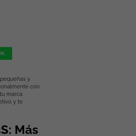
OK
s pequeñas y
ionalmente con
 tu marca
tivo y te
sS: Más