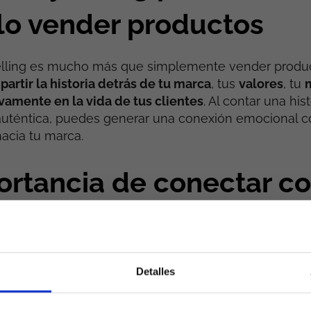
lo vender productos
elling es mucho más que simplemente vender product
artir la historia detrás de tu marca
, tus
valores
, tu
vamente en la vida de tus clientes
. Al contar una hist
auténtica, puedes generar una conexión emocional c
hacia tu marca.
ortancia de conectar co
o
turado de mensajes de marketing, es crucial encont
Detalles
r la atención de tu audiencia. El Storytelling ofrece
acar y conectar con tu público de una manera signifi