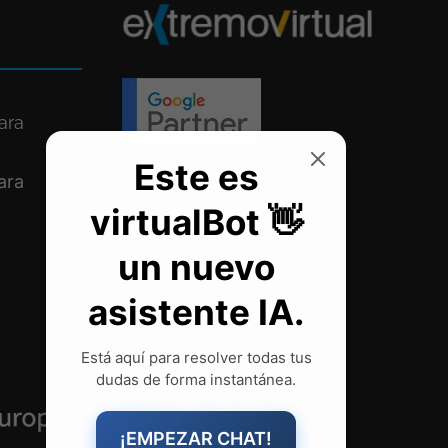
ara
ara