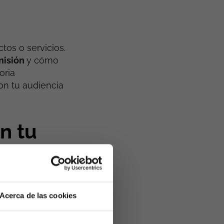
os o servicios.
misión
y cómo
oria
on tu audiencia
n tu
rar formas de
Acerca de las cookies
 una
oportunidad
cativa
. Al contar