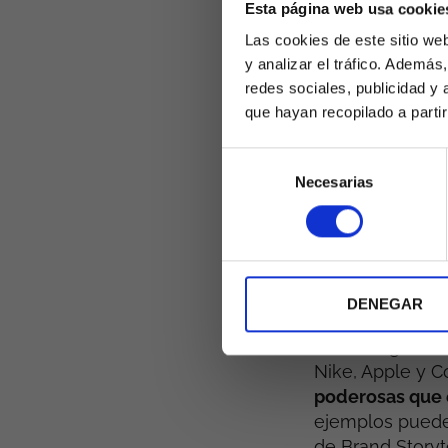
historias que r
Esta página web usa cookie
crear una conex
Las cookies de este sitio we
participación d
y analizar el tráfico. Ademá
profundidad.
redes sociales, publicidad y
que hayan recopilado a parti
Ejempl
Selección
Necesarias
de
persona
consentimiento
estrat
DENEGAR
Para comprender
marketing, es ú
Nike, Apple y C
poderosas que 
ejemplos puede 
de Brand Storyte