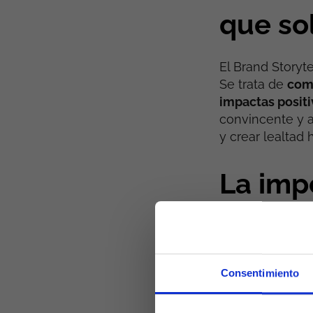
que so
El Brand Storyt
Se trata de
comp
impactas positi
convincente y 
y crear lealtad 
La imp
públic
En un mundo sa
Consentimiento
destacar y capta
única para dest