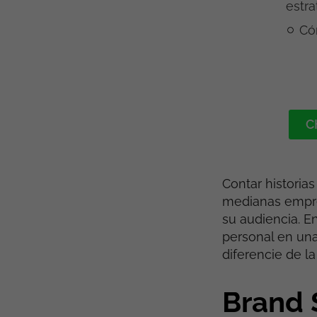
estra
Có
C
Contar historia
medianas empre
su audiencia. E
personal en una
diferencie de l
Brand 