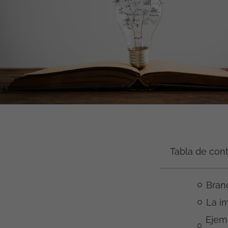
Tabla de con
Bran
La i
Ejemp