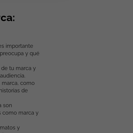
ca:
 es importante
 preocupa y qué
d de tu marca y
audiencia.
 tu marca, como
historias de
a son
es como marca y
ormatos y