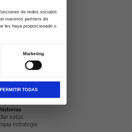
encia, puedes
fomente la
 funciones de redes sociales
r tu marca en
con nuestros partners de
ue les haya proporcionado o
marca
Marketing
PERMITIR TODAS
ategia de
 Empresas como
historias
diar estos
opia estrategia