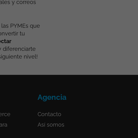
ales y correos
a las PYMEs que
nvertir tu
ctar
y diferenciarte
siguiente nivel!
Agencia
erce
Contacto
ara
Así somos