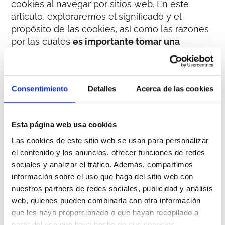
cookies al navegar por sitios web. En este
artículo, exploraremos el significado y el
propósito de las cookies, así como las razones
por las cuales
es importante tomar una
decisión informada sobre aceptar o
rechazarlas
.
Consentimiento
Detalles
Acerca de las cookies
¿Qué son las cookies
y para qué sirven?
Esta página web usa cookies
Las cookies de este sitio web se usan para personalizar
el contenido y los anuncios, ofrecer funciones de redes
Una
cookie
es un
pequeño archivo de texto
sociales y analizar el tráfico. Además, compartimos
que los sitios web colocan en el dispositivo
información sobre el uso que haga del sitio web con
del usuario cuando este los visita
. Estas
nuestros partners de redes sociales, publicidad y análisis
cookies cumplen diversas funciones, como
web, quienes pueden combinarla con otra información
recordar las preferencias de navegación del
que les haya proporcionado o que hayan recopilado a
usuario, personalizar la experiencia en línea y
partir del uso que haya hecho de sus servicios.