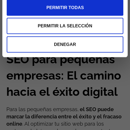
visibilidad online
. Estos servicios cuentan con
PERMITIR TODAS
expertos en SEO que utilizan herramientas
avanzadas para analizar tu sitio web y
proporcionarte recomendaciones específicas
PERMITIR LA SELECCIÓN
para mejorar tu rendimiento en los motores de
búsqueda.
DENEGAR
SEO para pequeñas
empresas: El camino
hacia el éxito digital
Para las pequeñas empresas,
el SEO puede
marcar la diferencia entre el éxito y el fracaso
online
. Al optimizar tu sitio web para los