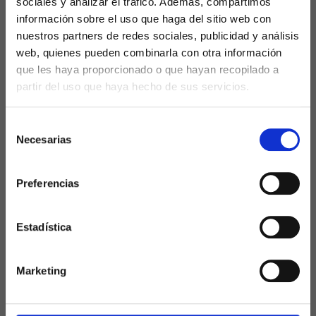
sociales y analizar el tráfico. Además, compartimos
optimización del contenido hasta la estructura
información sobre el uso que haga del sitio web con
del sitio web y los aspectos técnicos, una
nuestros partners de redes sociales, publicidad y análisis
auditoría SEO te
brinda una visión completa de
web, quienes pueden combinarla con otra información
cómo está funcionando tu sitio en los motores
que les haya proporcionado o que hayan recopilado a
de búsqueda
y
qué pasos puedes tomar
para
partir del uso que haya hecho de sus servicios.
mejorarlo.
Selección
Servicio de auditoría
Necesarias
de
consentimiento
SEO: La clave para el
Preferencias
éxito online
Estadística
Contratar un servicio de auditoría SEO
Marketing
especializado
es una
inversión inteligente
para cualquier PYME
que desee
maximizar su