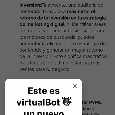
inversión:
Finalmente, una auditoría de
contenido te ayuda a
maximizar el
retorno de la inversión en tu estrategia
de marketing digital
. Al identificar áreas
de mejora y optimizar tu sitio web para
los motores de búsqueda, puedes
aumentar la eficacia de tu estrategia de
contenido y generar un mayor retorno
de la inversión. Esto significa más tráfico,
más leads y, en última instancia, más
ventas para tu negocio.
Este es
Una auditoría de contenido es una
virtualBot 👋
herramienta poderosa para cualquier PYME
que desee mejorar su presencia online y
un nuevo