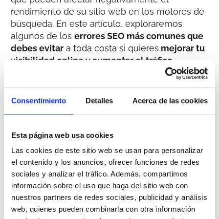
rendimiento de su sitio web en los motores de
búsqueda. En este artículo, exploraremos
algunos de los
errores SEO más comunes que
debes evitar
a toda costa si quieres
mejorar tu
visibilidad online y aumentar el tráfico
orgánico a tu sitio web
.
¿Qué fallos evitar en
Consentimiento
Detalles
Acerca de las cookies
el SEO?
Esta página web usa cookies
Las cookies de este sitio web se usan para personalizar
1. Contenido Duplicado: El Enemigo Silencioso
el contenido y los anuncios, ofrecer funciones de redes
sociales y analizar el tráfico. Además, compartimos
información sobre el uso que haga del sitio web con
El contenido duplicado es uno de los mayores
nuestros partners de redes sociales, publicidad y análisis
errores que puedes cometer en términos de
web, quienes pueden combinarla con otra información
SEO. Los motores de búsqueda penalizan