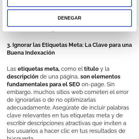
de convertir a tus visitantes en clientes
potenciales. Asegúrate de que tus CTAs sean
DENEGAR
claros, concisos y estén alineados con el
objetivo de tu página.
3. Ignorar las Etiquetas Meta: La Clave para una
Buena Indexación
Las
etiquetas meta,
como el
título
y la
descripción
de una página,
son elementos
fundamentales para el SEO
on-page. Sin
embargo, muchos sitios web cometen el error
de ignorarlas o de no optimizarlas
adecuadamente. Asegúrate de incluir palabras
clave relevantes en tus etiquetas meta y de
escribir descripciones atractivas que inviten a
los usuarios a hacer clic en tus resultados de
búsqueda.