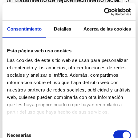
un
tratamiento de rejuvenecimiento facial
. Lo
primero que hizo, según nos contó, fue buscar
opciones en Google
. Realizó una búsqueda y
visitó varias webs que ofrecían diversos
Consentimiento
Detalles
Acerca de las cookies
tratamientos que podían encajar con sus
necesidades.
Esta página web usa cookies
Pero la que realmente la convenció fue
Las cookies de este sitio web se usan para personalizar
aquella web que le explicaba el
el contenido y los anuncios, ofrecer funciones de redes
procedimiento paso a paso, mostrando fotos
sociales y analizar el tráfico. Además, compartimos
del antes y el después de pacientes reales,
información sobre el uso que haga del sitio web con
explicando bien las ventajas y requisitos de la
nuestros partners de redes sociales, publicidad y análisis
terapia
, y que ofrecía un chat directo para
web, quienes pueden combinarla con otra información
resolver sus dudas. Además, destacó que, a la
que les haya proporcionado o que hayan recopilado a
hora de tomar su decisión, fueron
partir del uso que haya hecho de sus servicios.
determinantes las
opiniones de clientes
que
consultó tanto en la web como en Google y en
Selección
redes sociales.
Necesarias
de