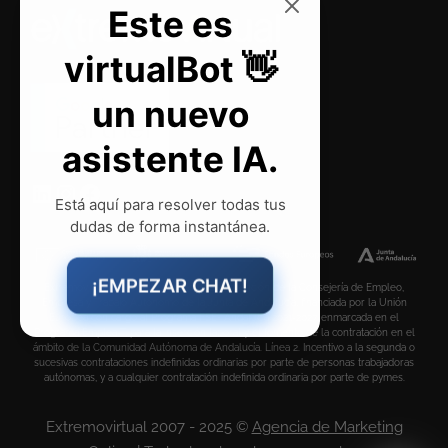
Este es
virtualBot 👋
un nuevo
asistente IA.
Está aquí para resolver todas tus
dudas de forma instantánea.
¡EMPEZAR CHAT!
Extremovirtual S.L.U. ha recibido una subvención de la Consejería de Empleo,
Empresa y Trabajo Autónomo de la Junta de Andalucía, financiada por la Unión
Europea con cargo al Programa FSE+ Andalucía 2021-2027, enmarcada en el
Programa Emplea-T, para la inserción laboral y el fomento de la contratación en el
ámbito de la Comunidad Autónoma de Andalucía. Línea 2. Incentivo a la segunda o
sucesivas contrataciones indefinidas ordinarias por parte de personas trabajadoras
autónomas, y a cualquier contratación indefinida ordinaria por parte de pymes.
Extremovirtual 2007 - 2025 ©
Agencia de Marketing