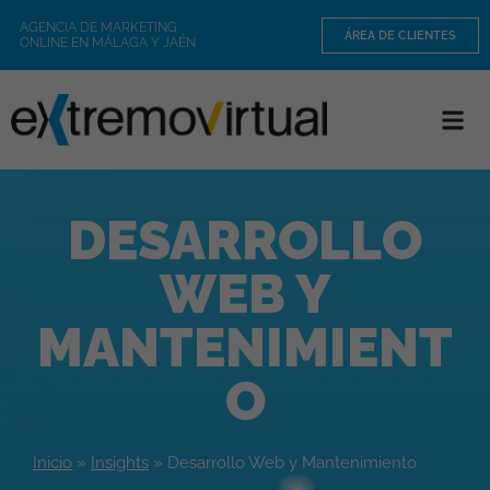
AGENCIA DE MARKETING
ÁREA DE CLIENTES
ONLINE EN MÁLAGA Y JAÉN
DESARROLLO
WEB Y
MANTENIMIENT
O
Inicio
»
Insights
»
Desarrollo Web y Mantenimiento