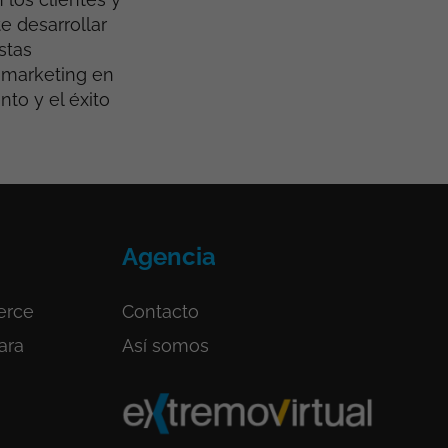
e desarrollar
stas
 marketing en
to y el éxito
Agencia
erce
Contacto
ara
Así somos