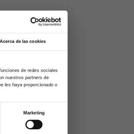
ad para
generar
levante y
rios a su sitio
 servicios
Acerca de las cookies
e también puede
ra
 funciones de redes sociales
con nuestros partners de
ue les haya proporcionado o
rrollar
una
Marketing
 empresas que
, pero con la