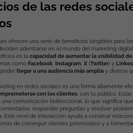
ios de las redes social
os
les ofrecen una serie de beneficios tangibles para l
ciden adentrarse en el mundo del marketing digital
ficios es la
capacidad de aumentar la visibilidad de
ormas como
Facebook
,
Instagram
,
X
(
Twitter
) y
Linked
 poder
llegar a una audiencia más amplia
y diversa q
eting en redes sociales es una forma altamente efe
omprometerse con los clientes
, con tu público. Esta
 una comunicación bidireccional, lo que significa qu
 comentarios, responder preguntas y resolver probl
a. Este nivel de interacción ayuda a construir relacio
demás de conseguir clientes potenciales) y a fomentar