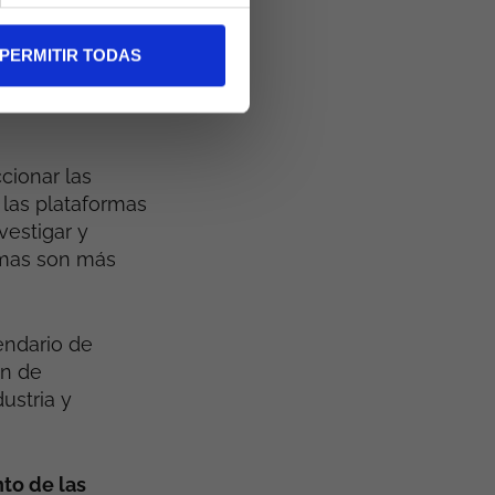
que se desean
PERMITIR TODAS
en incluir
tas o mejorar
cionar las
 las plataformas
vestigar y
rmas son más
endario de
ón de
ustria y
to de las