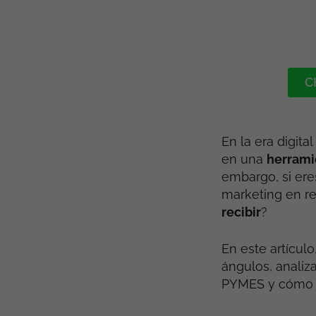
C
En la era digita
en una
herrami
embargo, si ere
marketing en r
recibir
?
En este artícul
ángulos, analiz
PYMES y cómo de