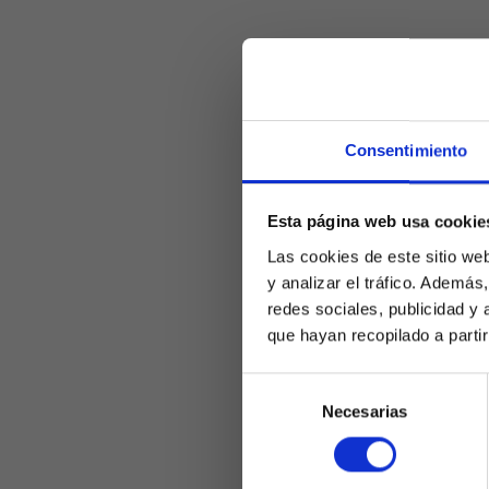
Otros beneficio
tráfico hacia e
atractivo en las
web, donde los 
Consentimiento
ofrecidos. Esto
conducir a un a
Esta página web usa cookie
Estrat
Las cookies de este sitio we
y analizar el tráfico. Ademá
PYMES
redes sociales, publicidad y
que hayan recopilado a parti
Para que el mar
Selección
Necesarias
estrategia sóli
de
consentimiento
aún no han inve
orientación ade