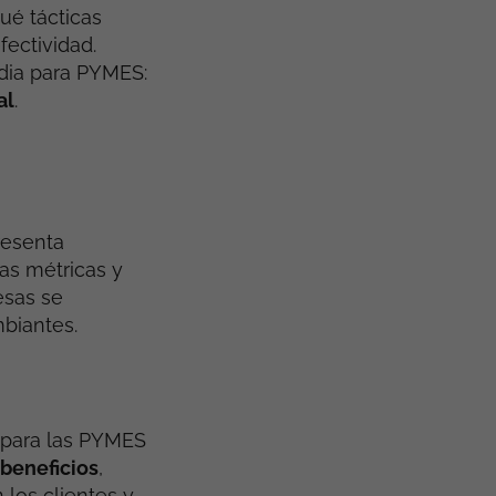
qué tácticas
fectividad.
edia para PYMES:
al
.
resenta
as métricas y
esas se
biantes.
 para las PYMES
 beneficios
,
 los clientes y