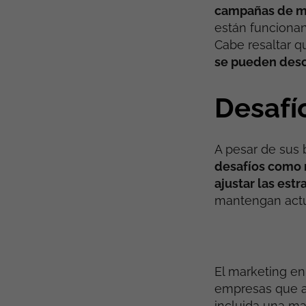
campañas de ma
están funcionan
Cabe resaltar q
se pueden desca
Desafí
A pesar de sus 
desafíos como 
ajustar las estr
mantengan actua
El marketing e
empresas que aú
incluida una may