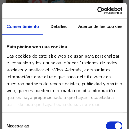
¿Es efectivo el marketing en redes
Consentimiento
Detalles
Acerca de las cookies
sociales para PYMES?
En la era digital en la que vivimos, el marketing en
Esta página web usa cookies
redes sociales se ha convertido en una herramienta
imprescindible para las
Las cookies de este sitio web se usan para personalizar
el contenido y los anuncios, ofrecer funciones de redes
LEER MÁS »
sociales y analizar el tráfico. Además, compartimos
información sobre el uso que haga del sitio web con
nuestros partners de redes sociales, publicidad y análisis
web, quienes pueden combinarla con otra información
que les haya proporcionado o que hayan recopilado a
partir del uso que haya hecho de sus servicios.
Selección
Necesarias
de