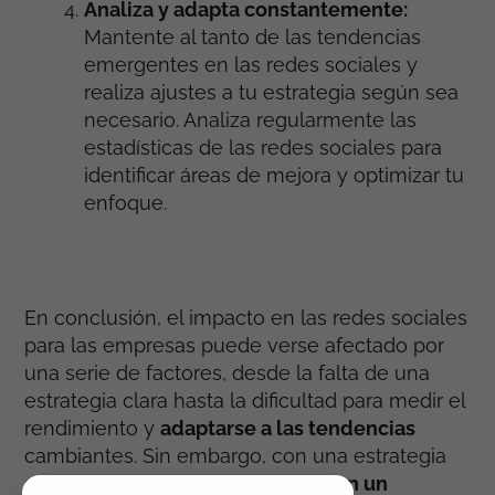
Analiza y adapta constantemente:
Mantente al tanto de las tendencias
emergentes en las redes sociales y
realiza ajustes a tu estrategia según sea
necesario. Analiza regularmente las
estadísticas de las redes sociales para
identificar áreas de mejora y optimizar tu
enfoque.
En conclusión, el impacto en las redes sociales
para las empresas puede verse afectado por
una serie de factores, desde la falta de una
estrategia clara hasta la dificultad para medir el
rendimiento y
adaptarse a las tendencias
cambiantes. Sin embargo, con una estrategia
sólida,
el uso de redes sociales con un