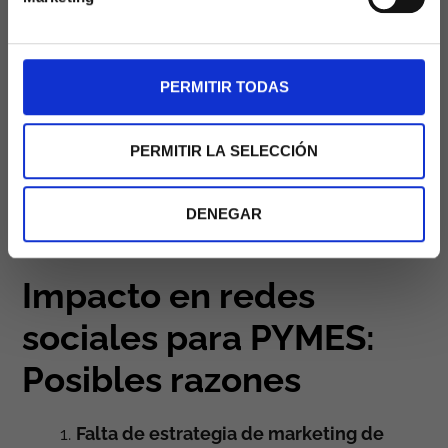
comunicación directa con los clientes
, sino
que también proporcionan una plataforma para
aumentar la visibilidad de la marca, promover
productos o servicios, y construir relaciones
PERMITIR TODAS
sólidas con la audiencia. Con millones de
usuarios activos en las principales plataformas
PERMITIR LA SELECCIÓN
de redes sociales, como
Facebook
,
Instagram
,
X (Twitter)
y
LinkedIn
, tener una presencia
efectiva en estas plataformas puede marcar la
DENEGAR
diferencia en el éxito de una empresa en línea.
Impacto en redes
sociales para PYMES:
Posibles razones
Falta de estrategia de marketing de