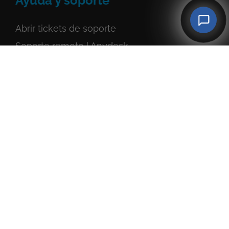
Ayuda y soporte
Abrir tickets de soporte
Soporte remoto | Anydesk
Soporte remoto | TeamViewer
Soporte remoto | SupRemo
Agencia de Marketing Online
Agencia SEO y Linkbuilding
Agencia Paid Media SEM
Agencia de Email Marketing
Ingeniería de Desarrollo Web