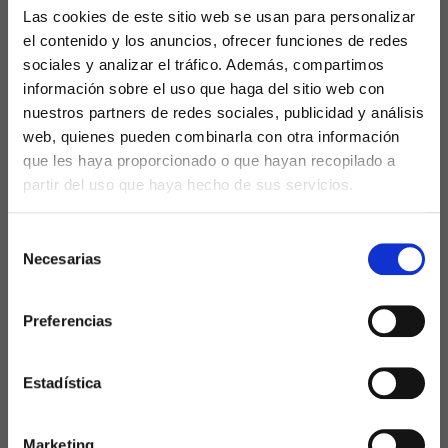
Las cookies de este sitio web se usan para personalizar
En este artículo, exploraremos algunas de las
el contenido y los anuncios, ofrecer funciones de redes
posibles causas y proporcionaremos consejos
sociales y analizar el tráfico. Además, compartimos
para potenciar tu presencia digital y aumentar
información sobre el uso que haga del sitio web con
tu impacto positivo en las redes sociales.
nuestros partners de redes sociales, publicidad y análisis
web, quienes pueden combinarla con otra información
La importancia de
que les haya proporcionado o que hayan recopilado a
partir del uso que haya hecho de sus servicios.
las Redes Sociales
Selección
para tener visibilidad
Necesarias
de
consentimiento
Preferencias
Antes de adentrarnos en las razones detrás de
la falta de impacto de las redes sociales, es
importante comprender la importancia de
Estadística
estas plataformas para las empresas. Las redes
sociales no solo ofrecen un
canal de
Marketing