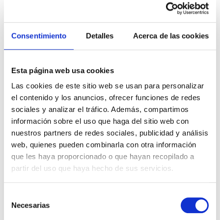
El SEO para tiendas online (ecommerce)
consiste en optimizar cada parte de tu web
para que los motores de búsqueda entiendan,
Consentimiento
Detalles
Acerca de las cookies
valoren y muestren tus productos cuando tu
usuarios potenciales realizan una búsqueda al
respecto.
Esta página web usa cookies
Las cookies de este sitio web se usan para personalizar
No se trata solo de aparecer en Google, sino
el contenido y los anuncios, ofrecer funciones de redes
de
alinear tu contenido con las necesidades y
sociales y analizar el tráfico. Además, compartimos
dudas de tus clientes.
Así logras que
información sobre el uso que haga del sitio web con
encuentren tus productos sin depender de los
nuestros partners de redes sociales, publicidad y análisis
anuncios de pago.
web, quienes pueden combinarla con otra información
que les haya proporcionado o que hayan recopilado a
Los pilares del SEO para tiendas online son:
partir del uso que haya hecho de sus servicios.
Visibilidad:
que tus productos aparezcan
Selección
en las búsquedas adecuadas.
Necesarias
de
Relevancia:
que tu contenido responda
consentimiento