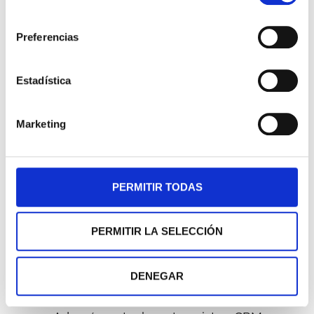
consentimiento
Visión 360° del cliente:
Centraliza toda la
Preferencias
información de contacto, historial de
compras, interacciones (correos,
Estadística
llamadas, reuniones), preferencias y
casos de soporte en un único lugar. Esto
permite a cualquier miembro del equipo
Marketing
entender el contexto completo de cada
cliente al instante.
Optimización del proceso de ventas:
Un
PERMITIR TODAS
CRM estandariza y automatiza el
embudo de ventas. Podrás hacer un
seguimiento preciso de cada
PERMITIR LA SELECCIÓN
oportunidad, desde el primer contacto
hasta el cierre, identificar cuellos de
DENEGAR
botella y mejorar las previsiones de
ventas (forecasting) con datos reales.