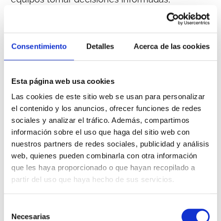
personalizar la comunicación y construir
relaciones duraderas y rentables. En resumen,
dejas de gestionar transacciones para
Consentimiento
Detalles
Acerca de las cookies
empezar a gestionar relaciones
.
Beneficios de
Esta página web usa cookies
Las cookies de este sitio web se usan para personalizar
implementar un
el contenido y los anuncios, ofrecer funciones de redes
sociales y analizar el tráfico. Además, compartimos
CRM
información sobre el uso que haga del sitio web con
nuestros partners de redes sociales, publicidad y análisis
web, quienes pueden combinarla con otra información
Los
beneficios de implementar un CRM
son
que les haya proporcionado o que hayan recopilado a
múltiples y de gran alcance. No es solo que
partir del uso que haya hecho de sus servicios.
permita tener los datos ordenados y accesibles
de forma sencilla, se trata también de todo lo
Selección
que puedes hacer con ellos.
Necesarias
de