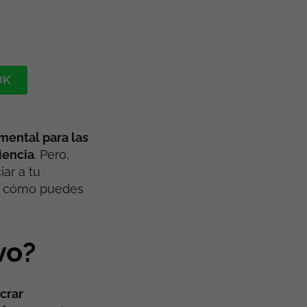
OK
ental para las
iencia
. Pero,
ar a tu
 y cómo puedes
vo?
crar