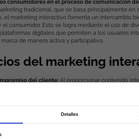
los consumidores en el proceso de comunicación de
marketing tradicional, que se basa principalmente en
s, el marketing interactivo fomenta un intercambio bi
y el consumidor. Esto se logra mediante el uso de div
plataformas digitales que permiten a los usuarios int
 marca de manera activa y participativa.
ios del marketing inter
mpromiso del cliente:
Al proporcionar contenido int
omentarios, encuestas o juegos, las marcas pueden c
 del público de manera más efectiva y fomentar una
ión.
zación:
El marketing interactivo permite a las empre
Detalles
encia del usuario según sus intereses y preferencias
ignificativamente la relevancia del mensaje y aument
n.
s