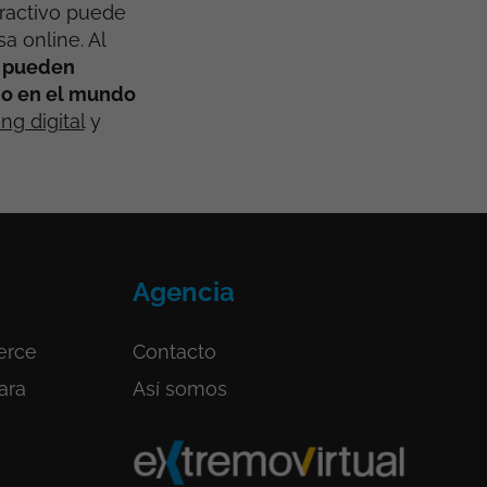
teractivo puede
a online. Al
s pueden
cio en el mundo
ng digital
y
Agencia
erce
Contacto
ara
Así somos