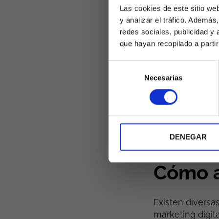
Recopila
Las cookies de este sitio we
pueden re
y analizar el tráfico. Ademá
necesidad
redes sociales, publicidad y
de market
que hayan recopilado a parti
Fomenta l
consumido
Selección
Necesarias
marca, lo
de
consentimiento
largo pla
Medición
visibilid
participa
DENEGAR
marketing
Cómo a
Existen diversas
marketing digit