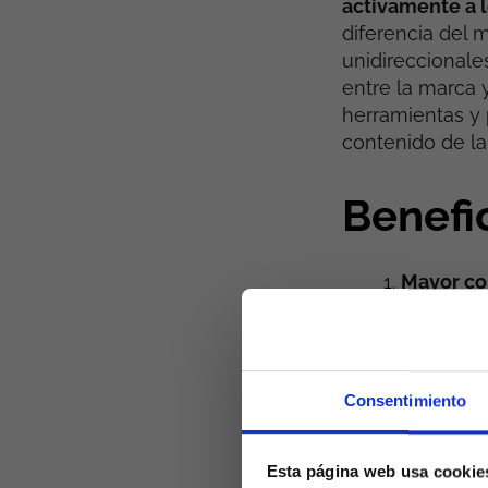
activamente a 
diferencia del 
unidireccionale
entre la marca 
herramientas y 
contenido de la
Benefic
Mayor co
vídeos, c
atención
participac
Personali
Consentimiento
la experi
mejorar s
conversió
Esta página web usa cookie