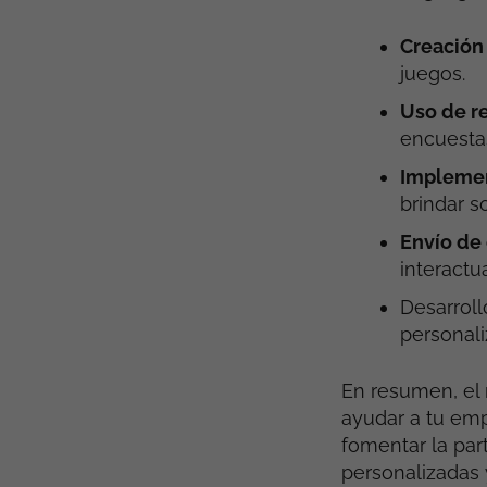
Creación
juegos.
Uso de r
encuesta
Implemen
brindar s
Envío de
interactu
Desarrol
personali
En resumen, el
ayudar a tu em
fomentar la par
personalizadas 