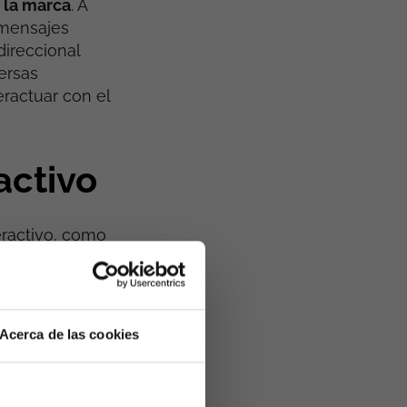
 la marca
. A
 mensajes
direccional
ersas
eractuar con el
activo
eractivo, como
aptar la
 mayor
sas personalizar
Acerca de las cookies
, lo que puede
ar las tasas de