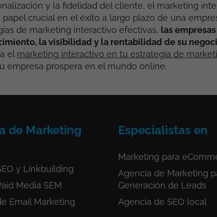
nalización y la fidelidad del cliente, el marketing in
apel crucial en el éxito a largo plazo de una empres
gias de marketing interactivo efectivas,
las empresa
cimiento, la visibilidad y la rentabilidad de su nego
ra el
marketing interactivo en tu estrategia de marketi
u empresa prospera en el mundo online.
a de Marketing
Especialistas en
Marketing para eComm
EO y Linkbuilding
Agencia de Marketing p
Paid Media SEM
Generación de Leads
de Email Marketing
Agencia de SEO local