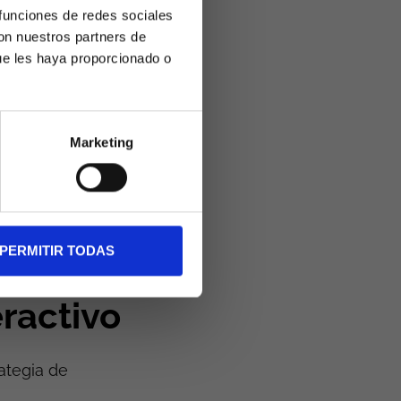
las empresas
 funciones de redes sociales
preferencias y
con nuestros partners de
as estrategias
ue les haya proporcionado o
los
uraderas con la
Marketing
 clientes a
 mayor
métricas de
que en el
PERMITIR TODAS
ractivo
rategia de