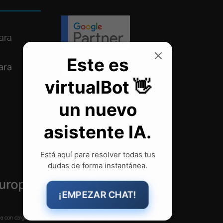
ara
ara
ea con cargo al Programa FSE+ Andalucía 2021-2027, enmarcada en el