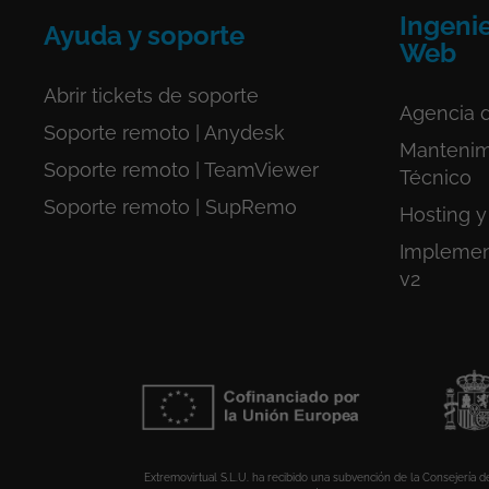
Ingenie
Ayuda y soporte
Web
Abrir tickets de soporte
Agencia 
Soporte remoto | Anydesk
Mantenim
Soporte remoto | TeamViewer
Técnico
Soporte remoto | SupRemo
Hosting y
Implemen
v2
Extremovirtual S.L.U. ha recibido una subvención de la Consejería