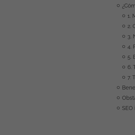
¿Cóm
1.
2.
3.
4.
5. 
6.
7.
Bene
Obst
SEO 