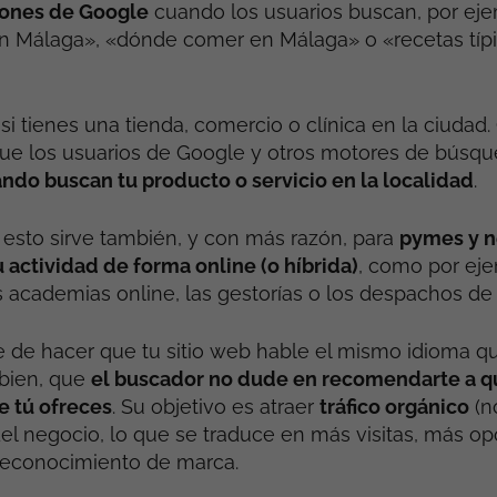
iones de Google
cuando los usuarios buscan, por eje
en Málaga», «dónde comer en Málaga» o «recetas típ
i tienes una tienda, comercio o clínica en la ciudad. 
ue los usuarios de Google y otros motores de búsq
do buscan tu producto o servicio en la localidad
.
 esto sirve también, y con más razón, para
pymes y n
u actividad de forma online (o híbrida)
, como por eje
academias online, las gestorías o los despachos de
te de hacer que tu sitio web hable el mismo idioma q
 bien, que
el buscador no dude en recomendarte a q
e tú ofreces
. Su objetivo es atraer
tráfico orgánico
(n
el negocio, lo que se traduce en más visitas, más o
reconocimiento de marca.