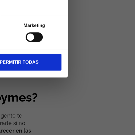
po si se
ersión en
Marketing
 contenido
pyme
, es
 tipo de
PERMITIR TODAS
ias o
 pymes?
 gente te
arte si no
recer en las