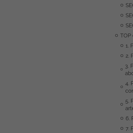
SE
SE
SE
TOP 
1. 
2.
3. 
ab
4. 
con
5. 
ar
6.
7. 