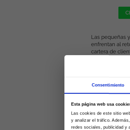
C
Las pequeñas y
enfrentan al re
cartera de clien
definidas e imp
Se trata de un 
de los mismos 
Consentimiento
en el tiempo, t
es una de las v
Esta página web usa cookie
Permite a
Las cookies de este sitio we
aquello 
y analizar el tráfico. Ademá
otros mét
redes sociales, publicidad y