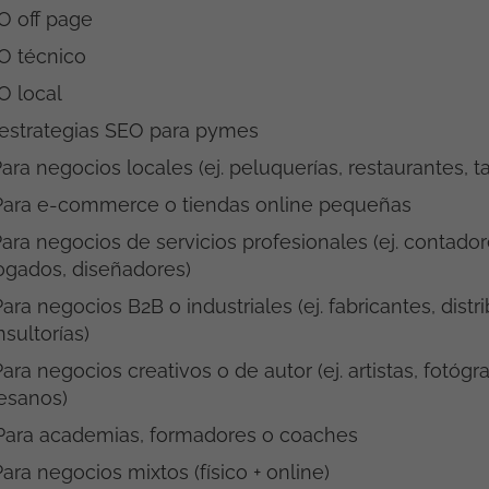
O off page
O técnico
O local
estrategias SEO para pymes
Para negocios locales (ej. peluquerías, restaurantes, ta
 Para e-commerce o tiendas online pequeñas
Para negocios de servicios profesionales (ej. contador
ogados, diseñadores)
Para negocios B2B o industriales (ej. fabricantes, distr
sultorías)
Para negocios creativos o de autor (ej. artistas, fotógra
tesanos)
 Para academias, formadores o coaches
Para negocios mixtos (físico + online)