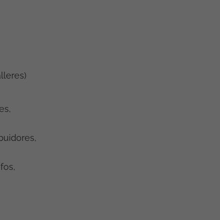
lleres)
es,
ibuidores,
fos,