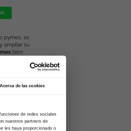
OK
o pymes, se
y ampliar su
ymes
bien
 y la aparición
iento sostenido
Acerca de las cookies
EO para pymes
vamente
 funciones de redes sociales
sión respecto a
con nuestros partners de
ue les haya proporcionado o