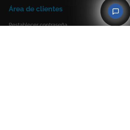
Área de clientes
Restablecer contraseña
Mis facturas
Servicios
contratados
Darse de alta como cliente
Ayuda y soporte
Abrir tickets de soporte
Soporte remoto | Anydesk
Soporte remoto | TeamViewer
Soporte remoto | SupRemo