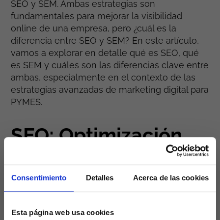
SEO y SEM. Ambas estrategias son
fundamentales para mejorar la visibilidad
online de una empresa, pero ¿cuál es la
diferencia entre SEO y SEM? En este artículo,
vamos a explorar en detalle qué es SEO, qué
es SEM y cuáles son las diferencias clave entre
ambas, especialmente en el contexto de las
estrategias avanzadas de marketing digital para
PYMES.
SEO: Optimización
para Motores de
Consentimiento
Detalles
Acerca de las cookies
Búsqueda
Esta página web usa cookies
El
SEO
, o también conocido como
Search