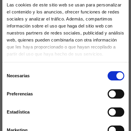
Las cookies de este sitio web se usan para personalizar
Engine Optimization
en inglés, se refiere a un
el contenido y los anuncios, ofrecer funciones de redes
conjunto de técnicas utilizadas para mejorar la
sociales y analizar el tráfico. Además, compartimos
visibilidad de un sitio web en los resultados
información sobre el uso que haga del sitio web con
orgánicos de los motores de búsqueda como
nuestros partners de redes sociales, publicidad y análisis
lo pueden ser Google, Bing o Yahoo. Estas
web, quienes pueden combinarla con otra información
técnicas incluyen la optimización del
que les haya proporcionado o que hayan recopilado a
contenido, la construcción de enlaces, la
partir del uso que haya hecho de sus servicios.
mejora de la velocidad del sitio y la
investigación de palabras clave.
Selección
Necesarias
de
El
SEO
es fundamental para las webs que
consentimiento
desean
aumentar su visibilidad online a largo
Preferencias
plazo
. Al optimizar su sitio web para palabras
clave relevantes y proporcionar contenido de
alta calidad y relevante para su audiencia, las
Estadística
empresas pueden mejorar su posición en los
motores de búsqueda y atraer tráfico orgánico
Marketing