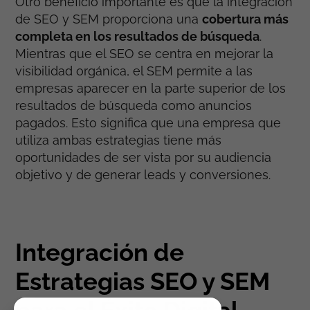
Otro beneficio importante es que la integración
de SEO y SEM proporciona una
cobertura más
completa en los resultados de búsqueda
.
Mientras que el SEO se centra en mejorar la
visibilidad orgánica, el SEM permite a las
empresas aparecer en la parte superior de los
resultados de búsqueda como anuncios
pagados. Esto significa que una empresa que
utiliza ambas estrategias tiene más
oportunidades de ser vista por su audiencia
objetivo y de generar leads y conversiones.
Integración de
Estrategias SEO y SEM