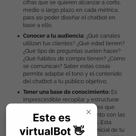
cifras que se quieren alcanzar a corto,
medio o largo plazo en cada métrica,
para así poder diseñar el chatbot en
base a ello.
Conocer a tu audiencia:
¿Qué canales
utilizan tus clientes? ¿Qué edad tienen?
¿Qué tipo de preguntas suelen hacer?
¿Qué hábitos de compra tienen? ¿Cómo
se comunican? Saber estas cosas
permite adaptar el tono y el contenido
del chatbot a tu público objetivo.
Tener una base de conocimiento:
Es
imprescindible recopilar y estructurar
todas las preguntas frecuentes que
Este es
realiza tu público objetivo, junto con las
respuestas correspondientes. Esta
virtualBot 👋
información será el cerebro inicial de tu