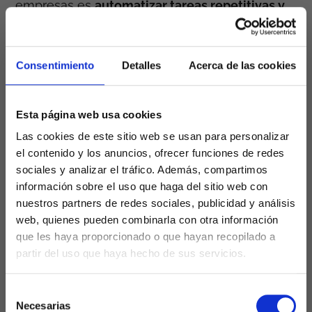
empresas es
automatizar tareas repetitivas y
ofrecer soluciones inmediatas a las consultas
más frecuentes de los clientes
, liberando a tu
equipo humano para que pueda centrarse en
Consentimiento
Detalles
Acerca de las cookies
tareas de mayor valor añadido y complejidad.
Funciones de un
Esta página web usa cookies
Las cookies de este sitio web se usan para personalizar
chatbot para
el contenido y los anuncios, ofrecer funciones de redes
sociales y analizar el tráfico. Además, compartimos
información sobre el uso que haga del sitio web con
atención al cliente
nuestros partners de redes sociales, publicidad y análisis
web, quienes pueden combinarla con otra información
que les haya proporcionado o que hayan recopilado a
Las capacidades de un
chatbot de servicio al
partir del uso que haya hecho de sus servicios.
cliente
van mucho más allá de las típicas que
todo el mundo se puede imaginar. Sus
Selección
funcionalidades son tan variadas como las
Necesarias
de
necesidades de tu negocio. A continuación,